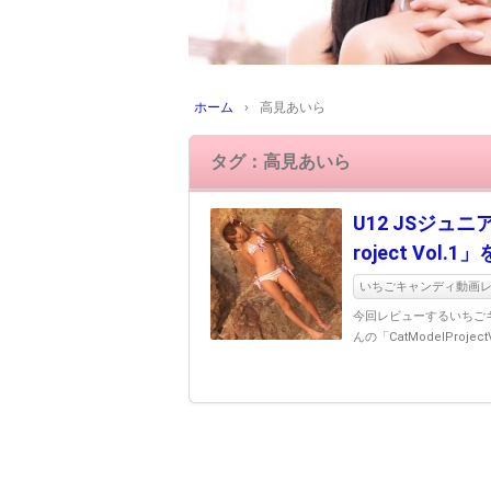
ホーム
›
高見あいら
タグ：高見あいら
U12 JSジュニ
roject Vol.
いちごキャンディ動画レビ
今回レビューするいちご
んの「CatModelProjec