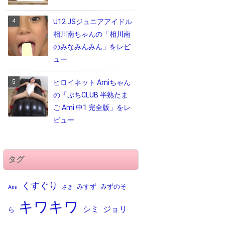
U12 JSジュニアアイドル
相川南ちゃんの「相川南
のみなみんみん」をレビ
ュー
ヒロイネット Amiちゃん
の「ぷちCLUB 半熟たま
ご Ami 中1 完全版」をレ
ビュー
タグ
くすぐり
みすず
みずのそ
Ami
さき
キワキワ
シミ
ジョリ
ら