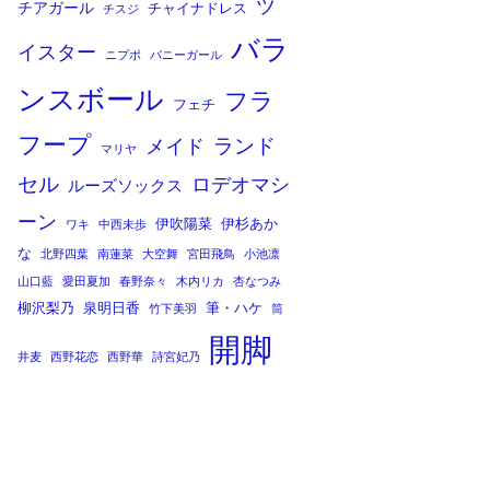
ツ
チアガール
チャイナドレス
チスジ
バラ
イスター
ニプポ
バニーガール
ンスボール
フラ
フェチ
フープ
ランド
メイド
マリヤ
セル
ロデオマシ
ルーズソックス
ーン
伊吹陽菜
伊杉あか
ワキ
中西未歩
な
北野四葉
南蓮菜
大空舞
宮田飛鳥
小池凛
山口藍
愛田夏加
春野奈々
木内リカ
杏なつみ
柳沢梨乃
泉明日香
筆・ハケ
竹下美羽
筒
開脚
井麦
西野花恋
西野華
詩宮妃乃